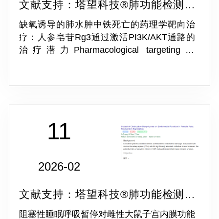
文献支持：塔望科技®肺功能检测系
统ProOX-830
缺氧诱导的肺水肿中铁死亡的药理学靶向治
疗：人参皂苷Rg3通过激活PI3K/AKT通路的
治疗潜力Pharmacological targeting of
ferroptosis in hypoxia-induced pulmonary
edema: therapeutic potential of g...
11
2026-02
文献支持：塔望科技®肺功能检测系
统ProOX-100-CIH
阻塞性睡眠呼吸暂停对雌性大鼠子宫内膜功能