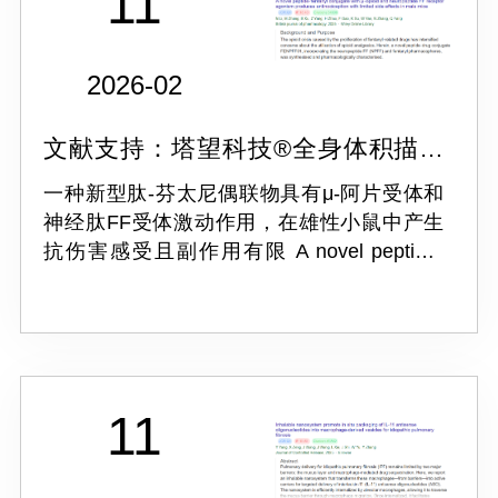
11
2026-02
文献支持：塔望科技®全身体积描记
系统 WBP-4M
一种新型肽-芬太尼偶联物具有μ-阿片受体和
神经肽FF受体激动作用，在雄性小鼠中产生
抗伤害感受且副作用有限 A novel peptide‐
fentanyl conjugate with μ‐opioid and
neuropeptide FF receptor agonism produces
an...
11