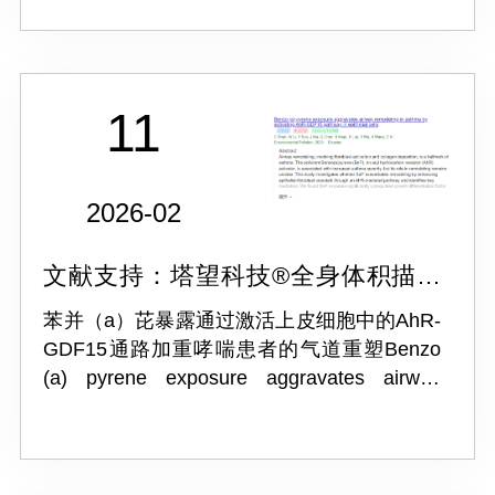
Fibrosis
11
2026-02
文献支持：塔望科技®全身体积描记
系统 WBP
苯并（a）芘暴露通过激活上皮细胞中的AhR-
GDF15通路加重哮喘患者的气道重塑Benzo
(a) pyrene exposure aggravates airway
remodeling in asthma by activating AhR-
GDF15 pathway in epithelial...