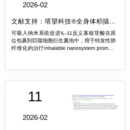
2026-02
文献支持：塔望科技®全身体积描记
系统 WBP-4M
可吸入纳米系统促进IL-11反义寡核苷酸在原
位包裹到巨噬细胞衍生囊泡中，用于特发性肺
纤维化的治疗Inhalable nanosystem promote
in situ packaging of IL-11 antisense
oligonucleotides into macrophage-der...
11
2026-02