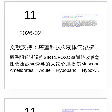
11
2026-02
文献支持：塔望科技®液体气溶胶发
生器NSF-6A
麝香酮通过调控SIRT1/FOXO3a通路改善急
性低压缺氧诱导的大鼠心肌损伤Muscone
Ameliorates Acute Hypobaric Hypoxia-
Induced Myocardial Injury in Rats via
Regulating the SIRT1/FOXO3a pa...