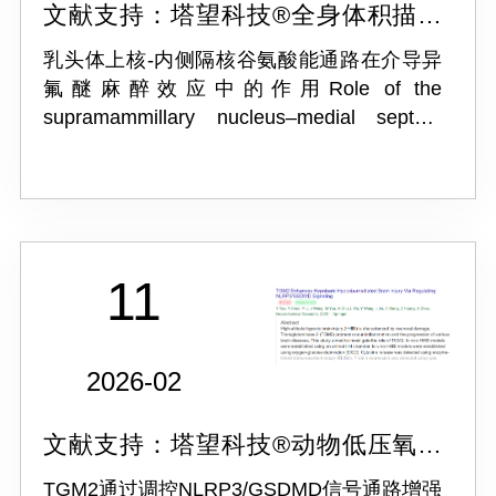
文献支持：塔望科技®全身体积描记
系统 WBP-4M
乳头体上核-内侧隔核谷氨酸能通路在介导异
氟醚麻醉效应中的作用Role of the
supramammillary nucleus–medial septum
glutamatergic pathway in mediating the
effects of isoflurane anesthesi...
11
2026-02
文献支持：塔望科技®动物低压氧舱
ProOX-810L
TGM2通过调控NLRP3/GSDMD信号通路增强