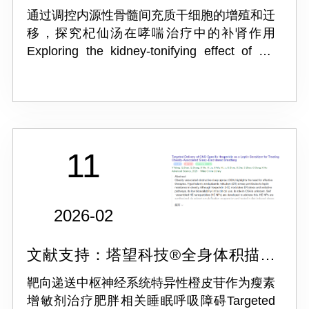
系统 WBP
通过调控内源性骨髓间充质干细胞的增殖和迁
移，探究杞仙汤在哮喘治疗中的补肾作用
Exploring the kidney-tonifying effect of Qi-
Xian decoction for asthma treatment by
modulating the proliferation ...
11
2026-02
文献支持：塔望科技®全身体积描记
系统 WBP
靶向递送中枢神经系统特异性橙皮苷作为瘦素
增敏剂治疗肥胖相关睡眠呼吸障碍Targeted