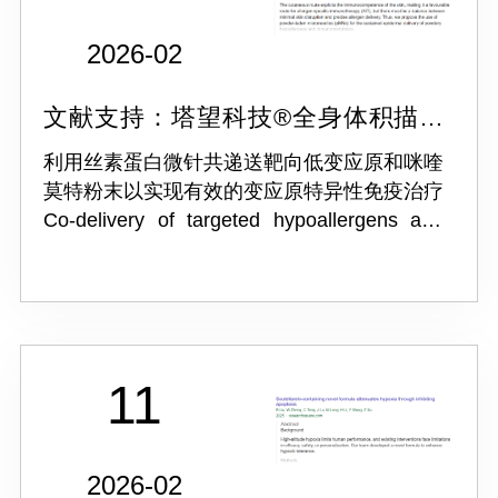
2026-02
文献支持：塔望科技®全身体积描记
系统 WBP-4M
利用丝素蛋白微针共递送靶向低变应原和咪喹
莫特粉末以实现有效的变应原特异性免疫治疗
Co-delivery of targeted hypoallergens and
resiquimod powders using silk fibroin
microneedles for effective all...
11
2026-02