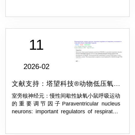
Restores Lung Function in COPD Through
Keap1/Nrf2 Pathway Activation
11
2026-02
文献支持：塔望科技®动物低压氧舱
ProOX-100
室旁核神经元：慢性间歇性缺氧小鼠呼吸运动
的重要调节因子Paraventricular nucleus
neurons: important regulators of respiratory
movement in mice with chronic intermittent
hypoxia