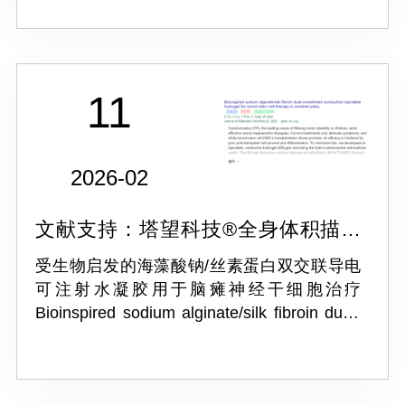
11
2026-02
文献支持：塔望科技®全身体积描记
系统 WBP-4M
受生物启发的海藻酸钠/丝素蛋白双交联导电
可注射水凝胶用于脑瘫神经干细胞治疗
Bioinspired sodium alginate/silk fibroin dual-
crosslinked conductive injectable hydrogel
for neural stem cell the...