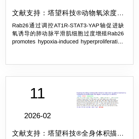
文献支持：塔望科技®动物氧浓度实
验系统Ox-100M
Rab26通过调控AT1R-STAT3-YAP轴促进缺
氧诱导的肺动脉平滑肌细胞过度增殖Rab26
promotes hypoxia-induced hyperproliferation
of PASMCs by modulating the AT1R-STAT3-
YAP axis
11
2026-02
文献支持：塔望科技®全身体积描记