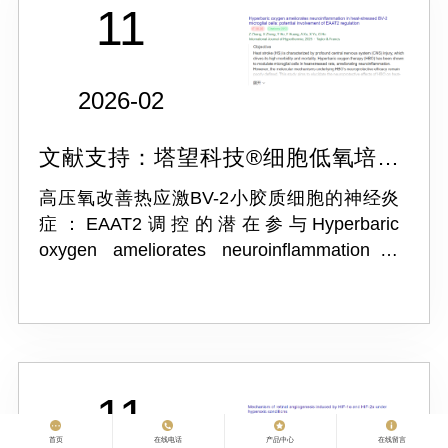
11
2026-02
文献支持：塔望科技®细胞低氧培养
箱OX-121C
高压氧改善热应激BV-2小胶质细胞的神经炎
症：EAAT2调控的潜在参与Hyperbaric
oxygen ameliorates neuroinflammation in
heat-stressed BV-2 microglial cells: potential
involvement of EA...
11
首页
在线电话
产品中心
在线留言