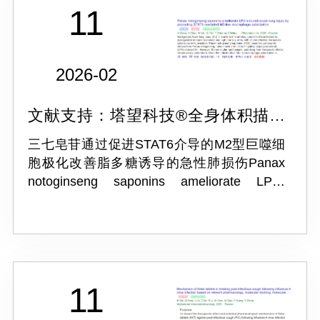
11
2026-02
文献支持：塔望科技®全身体积描记
系统 WBP
三七皂苷通过促进STAT6介导的M2型巨噬细
胞极化改善脂多糖诱导的急性肺损伤Panax
notoginseng saponins ameliorate LPS-
induced acute lung injury by promoting
STAT6-mediated M2-like macropha...
11