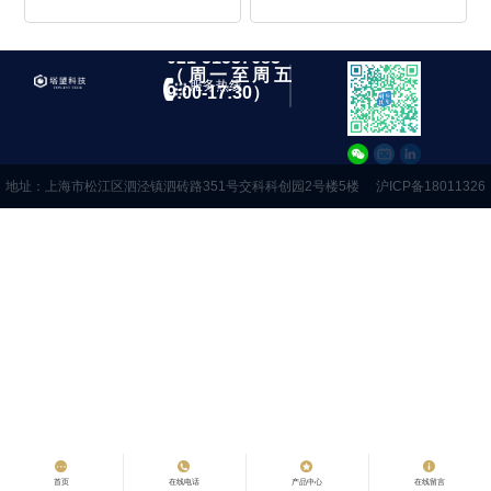
021-51537683
（周一至周五
服务热线
9:00-17:30）
地址：上海市松江区泗泾镇泗砖路351号交科科创园2号楼5楼
沪ICP备18011326
号-2
首页
在线电话
产品中心
在线留言