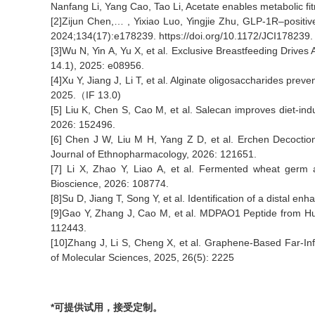
Nanfang Li, Yang Cao, Tao Li, Acetate enables metabolic fi
[2]Zijun Chen,… , Yixiao Luo, Yingjie Zhu, GLP-1R–positive 
2024;134(17):e178239. https://doi.org/10.1172/JCI178239.
[3]Wu N, Yin A, Yu X, et al. Exclusive Breastfeeding Dri
14.1), 2025: e08956.
[4]Xu Y, Jiang J, Li T, et al. Alginate oligosaccharides pr
2025.（IF 13.0)
[5] Liu K, Chen S, Cao M, et al. Salecan improves diet-indu
2026: 152496.
[6] Chen J W, Liu M H, Yang Z D, et al. Erchen Decoctio
Journal of Ethnopharmacology, 2026: 121651.
[7] Li X, Zhao Y, Liao A, et al. Fermented wheat germ at
Bioscience, 2026: 108774.
[8]Su D, Jiang T, Song Y, et al. Identification of a distal 
[9]Gao Y, Zhang J, Cao M, et al. MDPAO1 Peptide from Hu
112443.
[10]Zhang J, Li S, Cheng X, et al. Graphene-Based Far-In
of Molecular Sciences, 2025, 26(5): 2225
*可提供试用，接受定制。