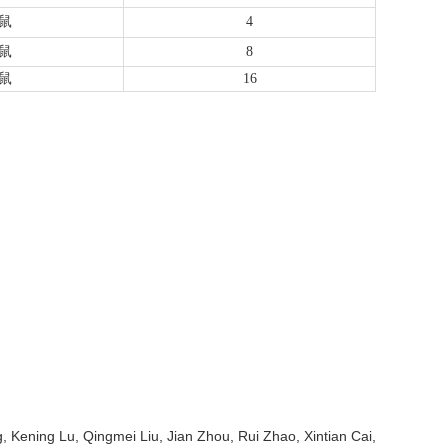
鼠
4
鼠
8
鼠
16
 Kening Lu, Qingmei Liu, Jian Zhou, Rui Zhao, Xintian Cai,