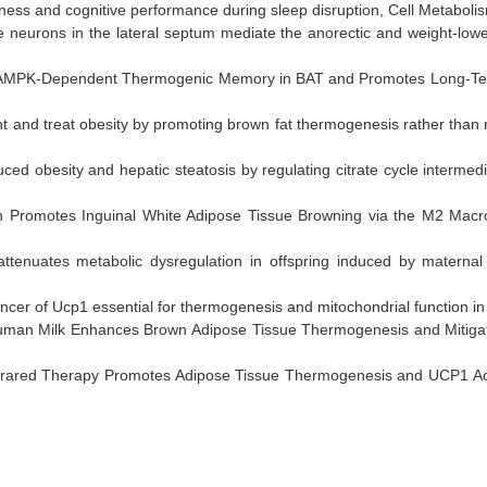
tness and cognitive performance during sleep disruption, Cell Metabol
neurons in the lateral septum mediate the anorectic and weight-lowerin
ves AMPK‐Dependent Thermogenic Memory in BAT and Promotes Long‐Term
event and treat obesity by promoting brown fat thermogenesis rather than
ced obesity and hepatic steatosis by regulating citrate cycle intermedi
n Promotes Inguinal White Adipose Tissue Browning via the M2 Macro
tenuates metabolic dysregulation in offspring induced by maternal h
enhancer of Ucp1 essential for thermogenesis and mitochondrial function 
man Milk Enhances Brown Adipose Tissue Thermogenesis and Mitigates
frared Therapy Promotes Adipose Tissue Thermogenesis and UCP1 Activ