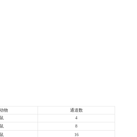
。
动物
通道数
鼠
4
鼠
8
鼠
16