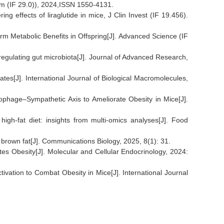
ism (IF 29.0)), 2024,ISSN 1550-4131.
g effects of liraglutide in mice, J Clin Invest (IF 19.456).
 Metabolic Benefits in Offspring[J]. Advanced Science (IF
 regulating gut microbiota[J]. Journal of Advanced Research,
ates[J]. International Journal of Biological Macromolecules,
phage–Sympathetic Axis to Ameliorate Obesity in Mice[J].
igh-fat diet: insights from multi-omics analyses[J]. Food
in brown fat[J]. Communications Biology, 2025, 8(1): 31.
 Obesity[J]. Molecular and Cellular Endocrinology, 2024:
ation to Combat Obesity in Mice[J]. International Journal