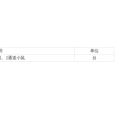
明
单位
鼠、2通道小鼠
台