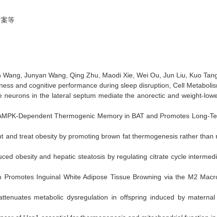
方案等
 Wang, Junyan Wang, Qing Zhu, Maodi Xie, Wei Ou, Jun Liu, Kuo Tang,
tness and cognitive performance during sleep disruption, Cell Metabol
neurons in the lateral septum mediate the anorectic and weight-lowerin
ves AMPK‐Dependent Thermogenic Memory in BAT and Promotes Long‐Term
event and treat obesity by promoting brown fat thermogenesis rather than
ced obesity and hepatic steatosis by regulating citrate cycle intermedi
n Promotes Inguinal White Adipose Tissue Browning via the M2 Macro
tenuates metabolic dysregulation in offspring induced by maternal h