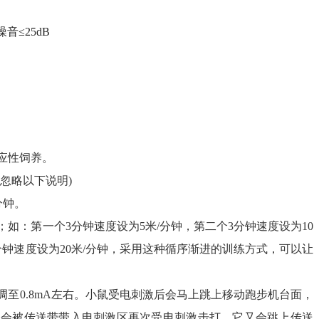
音≤25dB
应性饲养。
忽略以下说明)
分钟。
如：第一个3分钟速度设为5米/分钟，第二个3分钟速度设为10
1分钟速度设为20米/分钟，采用这种循序渐进的训练方式，可以让
至0.8mA左右。小鼠受电刺激后会马上跳上移动跑步机台面，
，会被传送带带入电刺激区再次受电刺激击打，它又会跳上传送