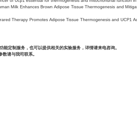
enhancer of Ucp1 essential for thermogenesis and mitochondrial function 
man Milk Enhances Brown Adipose Tissue Thermogenesis and Mitigates
frared Therapy Promotes Adipose Tissue Thermogenesis and UCP1 Activ
供功能定制服务，也可以提供相关的实验服务，详情请来电咨询。
参数请与我司联系。