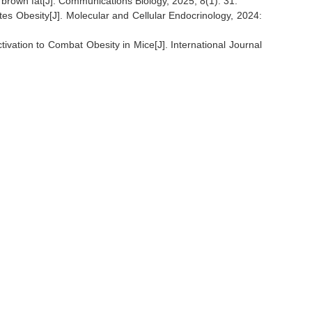
in brown fat[J]. Communications Biology, 2025, 8(1): 31.
 Obesity[J]. Molecular and Cellular Endocrinology, 2024:
ation to Combat Obesity in Mice[J]. International Journal