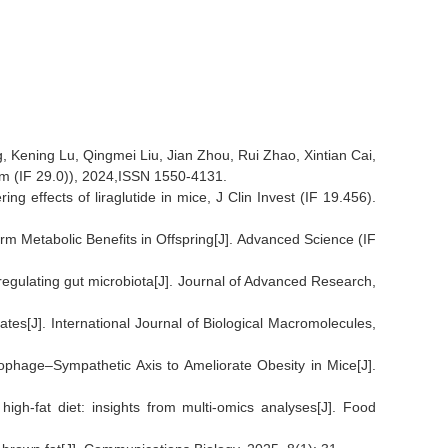
 Kening Lu, Qingmei Liu, Jian Zhou, Rui Zhao, Xintian Cai,
ism (IF 29.0)), 2024,ISSN 1550-4131.
g effects of liraglutide in mice, J Clin Invest (IF 19.456).
 Metabolic Benefits in Offspring[J]. Advanced Science (IF
 regulating gut microbiota[J]. Journal of Advanced Research,
ates[J]. International Journal of Biological Macromolecules,
phage–Sympathetic Axis to Ameliorate Obesity in Mice[J].
igh-fat diet: insights from multi-omics analyses[J]. Food