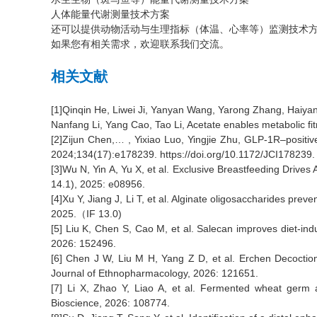
人体能量代谢测量技术方案
还可以提供动物活动与生理指标（体温、心率等）监测技术
如果您有相关需求，欢迎联系我们交流。
相关文献
[1]Qinqin He, Liwei Ji, Yanyan Wang, Yarong Zhang, Haiyan
Nanfang Li, Yang Cao, Tao Li, Acetate enables metabolic fi
[2]Zijun Chen,… , Yixiao Luo, Yingjie Zhu, GLP-1R–positive 
2024;134(17):e178239. https://doi.org/10.1172/JCI178239.
[3]Wu N, Yin A, Yu X, et al. Exclusive Breastfeeding Dri
14.1), 2025: e08956.
[4]Xu Y, Jiang J, Li T, et al. Alginate oligosaccharides pr
2025.（IF 13.0)
[5] Liu K, Chen S, Cao M, et al. Salecan improves diet-indu
2026: 152496.
[6] Chen J W, Liu M H, Yang Z D, et al. Erchen Decoctio
Journal of Ethnopharmacology, 2026: 121651.
[7] Li X, Zhao Y, Liao A, et al. Fermented wheat germ at
Bioscience, 2026: 108774.