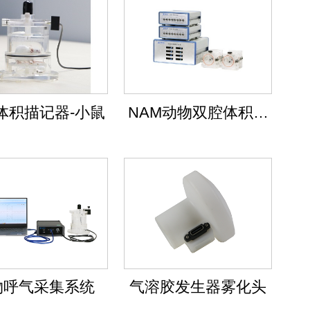
体积描记器-小鼠
NAM动物双腔体积描
记系统
物呼气采集系统
气溶胶发生器雾化头