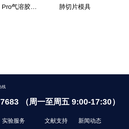
en Pro气溶胶发
肺切片模具
生器
热线
537683 （周一至周五 9:00-17:30）
实验服务
文献支持
新闻动态