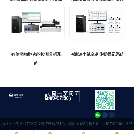
8通道大鼠全身体积描记系统
8通道小鼠全身体积描记系统
有创动物肺功能检测分析系
4通道小鼠全身体积描记系统
统
021-51537683
（周一至周五
服务热线
9:00-17:30）
地址：上海市松江区泗泾镇泗砖路351号交科科创园2号楼5楼
沪ICP备18011326