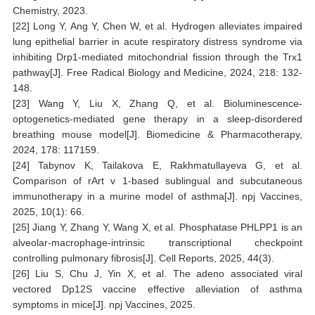
Chemistry, 2023.
[22] Long Y, Ang Y, Chen W, et al. Hydrogen alleviates impaired
lung epithelial barrier in acute respiratory distress syndrome via
inhibiting Drp1-mediated mitochondrial fission through the Trx1
pathway[J]. Free Radical Biology and Medicine, 2024, 218: 132-
148.
[23] Wang Y, Liu X, Zhang Q, et al. Bioluminescence-
optogenetics-mediated gene therapy in a sleep-disordered
breathing mouse model[J]. Biomedicine & Pharmacotherapy,
2024, 178: 117159.
[24] Tabynov K, Tailakova E, Rakhmatullayeva G, et al.
Comparison of rArt v 1-based sublingual and subcutaneous
immunotherapy in a murine model of asthma[J]. npj Vaccines,
2025, 10(1): 66.
[25] Jiang Y, Zhang Y, Wang X, et al. Phosphatase PHLPP1 is an
alveolar-macrophage-intrinsic transcriptional checkpoint
controlling pulmonary fibrosis[J]. Cell Reports, 2025, 44(3).
[26] Liu S, Chu J, Yin X, et al. The adeno associated viral
vectored Dp12S vaccine effective alleviation of asthma
symptoms in mice[J]. npj Vaccines, 2025.