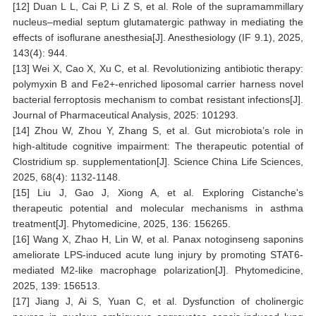
[12] Duan L L, Cai P, Li Z S, et al. Role of the supramammillary
nucleus–medial septum glutamatergic pathway in mediating the
effects of isoflurane anesthesia[J]. Anesthesiology (IF 9.1), 2025,
143(4): 944.
[13] Wei X, Cao X, Xu C, et al. Revolutionizing antibiotic therapy:
polymyxin B and Fe2+-enriched liposomal carrier harness novel
bacterial ferroptosis mechanism to combat resistant infections[J].
Journal of Pharmaceutical Analysis, 2025: 101293.
[14] Zhou W, Zhou Y, Zhang S, et al. Gut microbiota’s role in
high-altitude cognitive impairment: The therapeutic potential of
Clostridium sp. supplementation[J]. Science China Life Sciences,
2025, 68(4): 1132-1148.
[15] Liu J, Gao J, Xiong A, et al. Exploring Cistanche's
therapeutic potential and molecular mechanisms in asthma
treatment[J]. Phytomedicine, 2025, 136: 156265.
[16] Wang X, Zhao H, Lin W, et al. Panax notoginseng saponins
ameliorate LPS-induced acute lung injury by promoting STAT6-
mediated M2-like macrophage polarization[J]. Phytomedicine,
2025, 139: 156513.
[17] Jiang J, Ai S, Yuan C, et al. Dysfunction of cholinergic