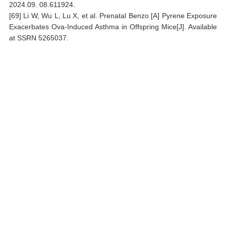
2024.09. 08.611924.
[69] Li W, Wu L, Lu X, et al. Prenatal Benzo [A] Pyrene Exposure
Exacerbates Ova-Induced Asthma in Offspring Mice[J]. Available
at SSRN 5265037.
关键词
无创式动物肺功能检测仪；动物心肺功能检测仪；动物肺
功能测试；动物呼吸功能检测；无约束全身体积描记法；
小动物全身体积描记检测系统；小动物呼吸检测；小动物
肺功能测试；小动物无创呼吸肺功能检测仪；动物肺功能
检测系统；小鼠肺功能仪；小动物肺功能仪器；动物呼吸
系统检查；全身体积描记检测系统；动物无创肺功能检测
系统；全身体积描记室；全身体积描记系统；小动物肺功
能检测；小动物肺功能测试仪；小动物肺功能；无创肺功
能检测；小动物肺功能仪；动物无创呼吸检测；ASD气道
高反应；小鼠潮气量测量；mouse WBP；小鼠睡眠监测；
大小鼠呼吸描记器；全身体积描记；动物肺功能检测；小
鼠潮气量；动物呼吸检测；小鼠athma研究；小鼠睡眠呼吸
研究；penh 气道阻力；dsi 肺功能emka 呼吸；osa动物实验
研究；动物呼吸研究；buxco；全身体积描记器；‘buxco 小