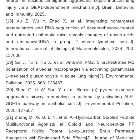
neuron in nucleus ambiguous aggravates sepsis-induced lung
injury via a GluA1-dependment mechanism[J]. Brain, Behavior,
and Immunity, 2025.
[18] Xu Z, Wu Y, Zhao X, et al. Integrating nontargeted
metabolomics and RNA sequencing of dexamethasone-treated
and untreated asthmatic mice reveals changes of amino acids
and aminoacyl-tRNA in group 2 innate lymphoid cells[J].
International Journal of Biological Macromolecules, 2024, 283:
137630.
[19] Su J, Tu Y, Hu X, et al. Ambient PM2. 5 orchestrates M1
polarization of alveolar macrophages via activating glutaminase
1-mediated glutaminolysis in acute lung injury[J]. Environmental
Pollution, 2025, 366: 125467.
[20] Shan C, Li W, Sun Y, et al. Benzo (a) pyrene exposure
aggravates airway remodeling in asthma by activating AhR-
GDF15 pathway in epithelial cells[J]. Environmental Pollution,
2025: 127557.
[21] Zhang M, Xu B, Li N, et al. All-Hydrocarbon Stapled Peptide
Multifunctional Agonists at Opioid and Neuropeptide FF
Receptors: Highly Potent, Long-Lasting Brain Permeant
Analgesics with Diminished Side Effects[J]. Journal of Medicinal