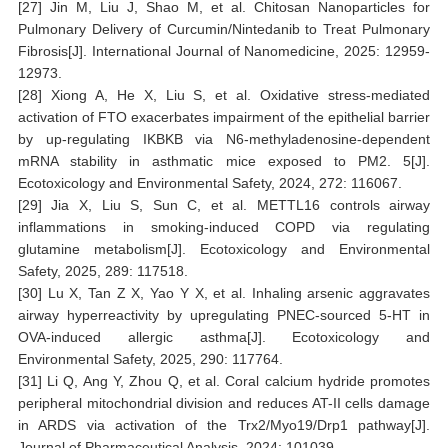
[27] Jin M, Liu J, Shao M, et al. Chitosan Nanoparticles for
Pulmonary Delivery of Curcumin/Nintedanib to Treat Pulmonary
Fibrosis[J]. International Journal of Nanomedicine, 2025: 12959-
12973.
[28] Xiong A, He X, Liu S, et al. Oxidative stress-mediated
activation of FTO exacerbates impairment of the epithelial barrier
by up-regulating IKBKB via N6-methyladenosine-dependent
mRNA stability in asthmatic mice exposed to PM2. 5[J].
Ecotoxicology and Environmental Safety, 2024, 272: 116067.
[29] Jia X, Liu S, Sun C, et al. METTL16 controls airway
inflammations in smoking-induced COPD via regulating
glutamine metabolism[J]. Ecotoxicology and Environmental
Safety, 2025, 289: 117518.
[30] Lu X, Tan Z X, Yao Y X, et al. Inhaling arsenic aggravates
airway hyperreactivity by upregulating PNEC-sourced 5-HT in
OVA-induced allergic asthma[J]. Ecotoxicology and
Environmental Safety, 2025, 290: 117764.
[31] Li Q, Ang Y, Zhou Q, et al. Coral calcium hydride promotes
peripheral mitochondrial division and reduces AT-II cells damage
in ARDS via activation of the Trx2/Myo19/Drp1 pathway[J].
Journal of Pharmaceutical Analysis, 2024: 101039.