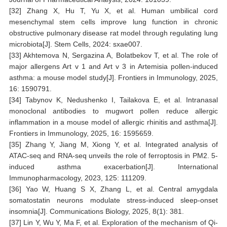
[32] Zhang X, Hu T, Yu X, et al. Human umbilical cord
mesenchymal stem cells improve lung function in chronic
obstructive pulmonary disease rat model through regulating lung
microbiota[J]. Stem Cells, 2024: sxae007.
[33] Akhtemova N, Sergazina A, Bolatbekov T, et al. The role of
major allergens Art v 1 and Art v 3 in Artemisia pollen-induced
asthma: a mouse model study[J]. Frontiers in Immunology, 2025,
16: 1590791.
[34] Tabynov K, Nedushenko I, Tailakova E, et al. Intranasal
monoclonal antibodies to mugwort pollen reduce allergic
inflammation in a mouse model of allergic rhinitis and asthma[J].
Frontiers in Immunology, 2025, 16: 1595659.
[35] Zhang Y, Jiang M, Xiong Y, et al. Integrated analysis of
ATAC-seq and RNA-seq unveils the role of ferroptosis in PM2. 5-
induced asthma exacerbation[J]. International
Immunopharmacology, 2023, 125: 111209.
[36] Yao W, Huang S X, Zhang L, et al. Central amygdala
somatostatin neurons modulate stress-induced sleep-onset
insomnia[J]. Communications Biology, 2025, 8(1): 381.
[37] Lin Y, Wu Y, Ma F, et al. Exploration of the mechanism of Qi-