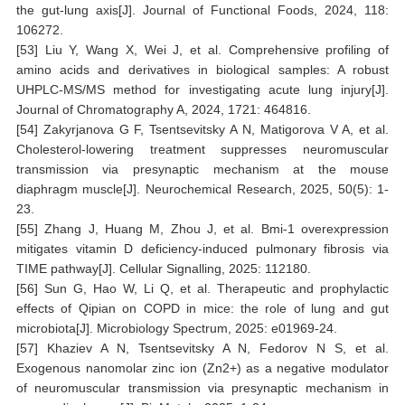
the gut-lung axis[J]. Journal of Functional Foods, 2024, 118:
106272.
[53] Liu Y, Wang X, Wei J, et al. Comprehensive profiling of
amino acids and derivatives in biological samples: A robust
UHPLC-MS/MS method for investigating acute lung injury[J].
Journal of Chromatography A, 2024, 1721: 464816.
[54] Zakyrjanova G F, Tsentsevitsky A N, Matigorova V A, et al.
Cholesterol-lowering treatment suppresses neuromuscular
transmission via presynaptic mechanism at the mouse
diaphragm muscle[J]. Neurochemical Research, 2025, 50(5): 1-
23.
[55] Zhang J, Huang M, Zhou J, et al. Bmi-1 overexpression
mitigates vitamin D deficiency-induced pulmonary fibrosis via
TIME pathway[J]. Cellular Signalling, 2025: 112180.
[56] Sun G, Hao W, Li Q, et al. Therapeutic and prophylactic
effects of Qipian on COPD in mice: the role of lung and gut
microbiota[J]. Microbiology Spectrum, 2025: e01969-24.
[57] Khaziev A N, Tsentsevitsky A N, Fedorov N S, et al.
Exogenous nanomolar zinc ion (Zn2+) as a negative modulator
of neuromuscular transmission via presynaptic mechanism in