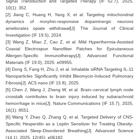
Signal Transduction and Targeted Therapy (IF 52.7), 2025,
10(1): 352.
[2] Jiang C, Huang H, Yang X, et al. Targeting mitochondrial
dynamics of morphin-responsive dopaminergic neurons
ameliorates opiate withdrawal[J]. The Journal of Clinical
Investigation (IF 19.5), 2024.
[3] Wang Z, Miao Z, Cao Z, et al. Mild Hyperthermia‐Assisted
Coaxial Electrospun Nanofiber Patches for Epicutaneous
Allergen‐Specific Immunotherapy[J]. Advanced Functional
Materials (IF 19.0), 2025: e09955.
[4] Dong S, Fang H, Zhu J, et al. Inhalable siRNA Targeting IL-11
Nanoparticles Significantly Inhibit Bleomycin-Induced Pulmonary
Fibrosis[J]. ACS nano (IF 15.8), 2025.
[5] Chen J, Wang J, Zheng W, et al. Brain–cervical lymph node
crosstalk contributes to brain injury induced by subarachnoid
hemorrhage in mice[J]. Nature Communications (IF 15.7), 2025,
16(1): 8551.
[6] Wang Y, Zhao Q, Zhang Q, et al. Targeted Delivery of CNS‐
Specific Hesperidin as a Leptin Sensitizer for Treating Obesity‐
Associated Sleep‐Disordered Breathing[J]. Advanced Science
(14.1), 2025, 12(45): e06182.