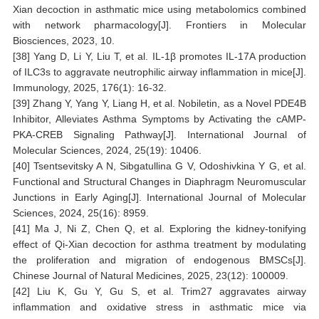
Xian decoction in asthmatic mice using metabolomics combined
with network pharmacology[J]. Frontiers in Molecular
Biosciences, 2023, 10.
[38] Yang D, Li Y, Liu T, et al. IL‐1β promotes IL‐17A production
of ILC3s to aggravate neutrophilic airway inflammation in mice[J].
Immunology, 2025, 176(1): 16-32.
[39] Zhang Y, Yang Y, Liang H, et al. Nobiletin, as a Novel PDE4B
Inhibitor, Alleviates Asthma Symptoms by Activating the cAMP-
PKA-CREB Signaling Pathway[J]. International Journal of
Molecular Sciences, 2024, 25(19): 10406.
[40] Tsentsevitsky A N, Sibgatullina G V, Odoshivkina Y G, et al.
Functional and Structural Changes in Diaphragm Neuromuscular
Junctions in Early Aging[J]. International Journal of Molecular
Sciences, 2024, 25(16): 8959.
[41] Ma J, Ni Z, Chen Q, et al. Exploring the kidney-tonifying
effect of Qi-Xian decoction for asthma treatment by modulating
the proliferation and migration of endogenous BMSCs[J].
Chinese Journal of Natural Medicines, 2025, 23(12): 100009.
[42] Liu K, Gu Y, Gu S, et al. Trim27 aggravates airway
inflammation and oxidative stress in asthmatic mice via