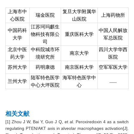
上海市中
复旦大学附属华
瑞金医院
上海药物所
心医院
山医院
江苏珂玛麒生
中国药科
中国人民解放
物科技有限公
重庆医科大学
大学
军总医院
司
北京中医
中科院城市环
四川大学华西
南京大学
药大学
境研究所
医院
苏州大学
药明康德
南京医科大学
空军军医大学
陆军特色医学
海军特色医学中
兰州大学
......
中心大坪医院
心
相
关文献
[1] Zhou J W, Bai Y, Guo J Q, et al. Peroxiredoxin 4 as a switch
regulating PTEN/AKT axis in alveolar macrophages activation[J].