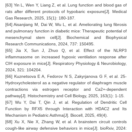
[63] Yin L, Wen Y, Liang Z, et al. Lung function and blood gas of
rats after different protocols of hypobaric exposure[J]. Medical
Gas Research, 2025, 15(1): 180-187.
[64] Aisanjiang M, Dai W, Wu L, et al. Ameliorating lung fibrosis
and pulmonary function in diabetic mice: Therapeutic potential of
mesenchymal stem cell[J]. Biochemical and Biophysical
Research Communications, 2024, 737: 150495.
[65] Jia X, Sun J, Zhuo Q, et al. Effect of the NLRP3
inflammasome on increased hypoxic ventilation response after
CIH exposure in mice[J]. Respiratory Physiology & Neurobiology,
2024, 321: 104204.
[66] Kuznetsova E A, Fedorov N S, Zakyrjanova G F, et al. 25-
Hydroxycholesterol as a negative regulator of diaphragm muscle
contractions via estrogen receptor and Ca2+-dependent
pathway[J]. Histochemistry and Cell Biology, 2025, 163(1): 1-15.
[67] Wu Y, Dai T, Qin J, et al. Regulation of Dendritic Cell
Function by RFX5 through Interaction with HDAC2 and Its
Mechanism in Pediatric Asthma[J]. Biocell, 2025, 49(4).
[68] Xu X, Nie X, Zhang W, et al. A brainstem circuit controls
cough-like airway defensive behaviors in mice[J]. bioRxiv, 2024: