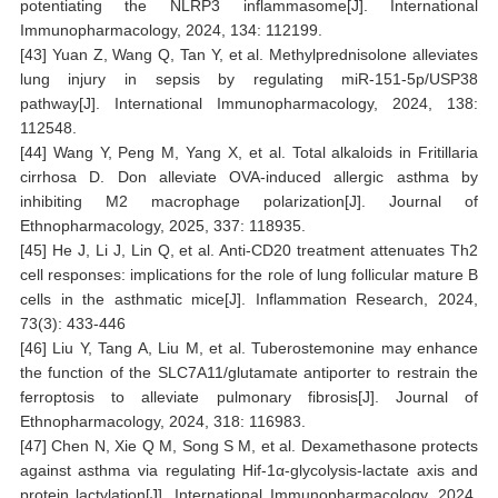
potentiating the NLRP3 inflammasome[J]. International
Immunopharmacology, 2024, 134: 112199.
[43] Yuan Z, Wang Q, Tan Y, et al. Methylprednisolone alleviates
lung injury in sepsis by regulating miR-151-5p/USP38
pathway[J]. International Immunopharmacology, 2024, 138:
112548.
[44] Wang Y, Peng M, Yang X, et al. Total alkaloids in Fritillaria
cirrhosa D. Don alleviate OVA-induced allergic asthma by
inhibiting M2 macrophage polarization[J]. Journal of
Ethnopharmacology, 2025, 337: 118935.
[45] He J, Li J, Lin Q, et al. Anti-CD20 treatment attenuates Th2
cell responses: implications for the role of lung follicular mature B
cells in the asthmatic mice[J]. Inflammation Research, 2024,
73(3): 433-446
[46] Liu Y, Tang A, Liu M, et al. Tuberostemonine may enhance
the function of the SLC7A11/glutamate antiporter to restrain the
ferroptosis to alleviate pulmonary fibrosis[J]. Journal of
Ethnopharmacology, 2024, 318: 116983.
[47] Chen N, Xie Q M, Song S M, et al. Dexamethasone protects
against asthma via regulating Hif-1α-glycolysis-lactate axis and
protein lactylation[J]. International Immunopharmacology, 2024,