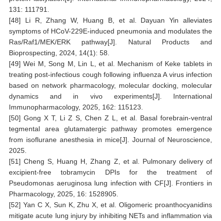
131: 111791.
[48] Li R, Zhang W, Huang B, et al. Dayuan Yin alleviates
symptoms of HCoV-229E-induced pneumonia and modulates the
Ras/Raf1/MEK/ERK pathway[J]. Natural Products and
Bioprospecting, 2024, 14(1): 58.
[49] Wei M, Song M, Lin L, et al. Mechanism of Keke tablets in
treating post-infectious cough following influenza A virus infection
based on network pharmacology, molecular docking, molecular
dynamics and in vivo experiments[J]. International
Immunopharmacology, 2025, 162: 115123.
[50] Gong X T, Li Z S, Chen Z L, et al. Basal forebrain-ventral
tegmental area glutamatergic pathway promotes emergence
from isoflurane anesthesia in mice[J]. Journal of Neuroscience,
2025.
[51] Cheng S, Huang H, Zhang Z, et al. Pulmonary delivery of
excipient-free tobramycin DPIs for the treatment of
Pseudomonas aeruginosa lung infection with CF[J]. Frontiers in
Pharmacology, 2025, 16: 1528905.
[52] Yan C X, Sun K, Zhu X, et al. Oligomeric proanthocyanidins
mitigate acute lung injury by inhibiting NETs and inflammation via