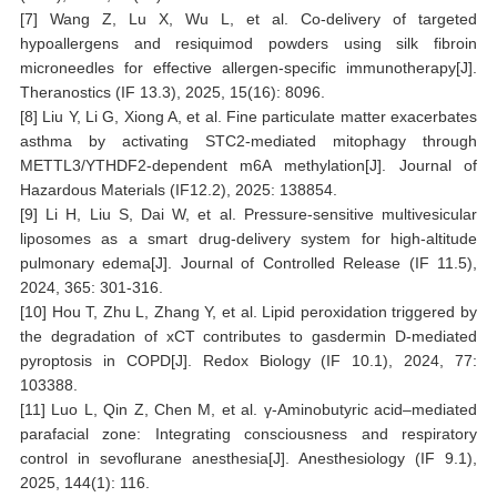
[7] Wang Z, Lu X, Wu L, et al. Co-delivery of targeted
hypoallergens and resiquimod powders using silk fibroin
microneedles for effective allergen-specific immunotherapy[J].
Theranostics (IF 13.3), 2025, 15(16): 8096.
[8] Liu Y, Li G, Xiong A, et al. Fine particulate matter exacerbates
asthma by activating STC2-mediated mitophagy through
METTL3/YTHDF2-dependent m6A methylation[J]. Journal of
Hazardous Materials (IF12.2), 2025: 138854.
[9] Li H, Liu S, Dai W, et al. Pressure-sensitive multivesicular
liposomes as a smart drug-delivery system for high-altitude
pulmonary edema[J]. Journal of Controlled Release (IF 11.5),
2024, 365: 301-316.
[10] Hou T, Zhu L, Zhang Y, et al. Lipid peroxidation triggered by
the degradation of xCT contributes to gasdermin D-mediated
pyroptosis in COPD[J]. Redox Biology (IF 10.1), 2024, 77:
103388.
[11] Luo L, Qin Z, Chen M, et al. γ-Aminobutyric acid–mediated
parafacial zone: Integrating consciousness and respiratory
control in sevoflurane anesthesia[J]. Anesthesiology (IF 9.1),
2025, 144(1): 116.